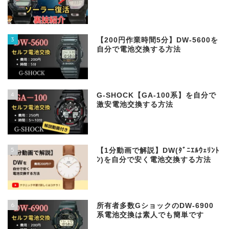
3
【200円作業時間5分】DW‐5600を
自分で電池交換する方法
4
G-SHOCK【GA-100系】を自分で
激安電池交換する方法
5
【1分動画で解説】DW(ﾀﾞﾆｴﾙｳｪﾘﾝﾄ
ﾝ)を自分で安く電池交換する方法
6
所有者多数GショックのDW-6900
系電池交換は素人でも簡単です