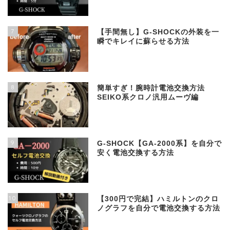
7
【手間無し】G-SHOCKの外装を一
瞬でキレイに蘇らせる方法
8
簡単すぎ！腕時計電池交換方法
SEIKO系クロノ汎用ムーヴ編
9
G-SHOCK【GA-2000系】を自分で
安く電池交換する方法
10
【300円で完結】ハミルトンのクロ
ノグラフを自分で電池交換する方法