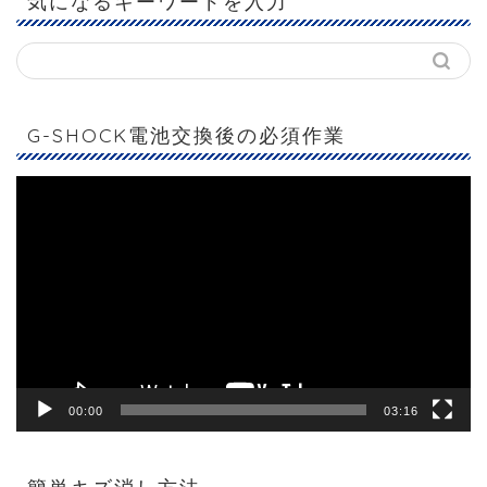
気になるキーワードを入力
G-SHOCK電池交換後の必須作業
動
画
プ
レ
ー
ヤ
ー
00:00
03:16