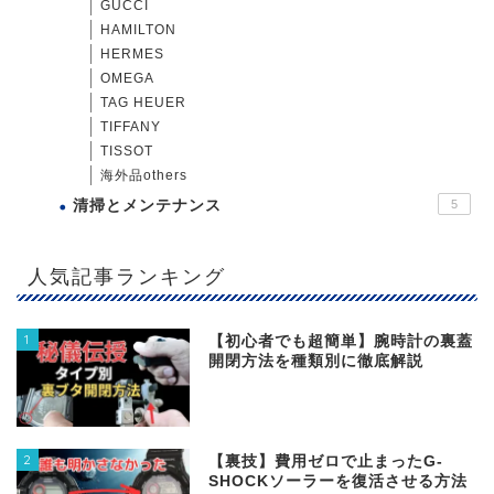
GUCCI
HAMILTON
HERMES
OMEGA
TAG HEUER
TIFFANY
TISSOT
海外品others
清掃とメンテナンス
5
人気記事ランキング
1
【初心者でも超簡単】腕時計の裏蓋
開閉方法を種類別に徹底解説
2
【裏技】費用ゼロで止まったG-
SHOCKソーラーを復活させる方法