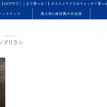
【10万円でここまで選べる！】オススメラグスポウォッチ７選＋α
メンテナンス
購入時&維持費の豆知識
― TAG ―
ンブリラン