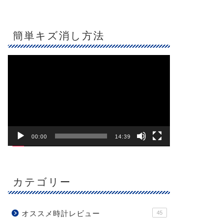
簡単キズ消し方法
動
画
プ
レ
ー
ヤ
ー
00:00
14:39
カテゴリー
オススメ時計レビュー
45