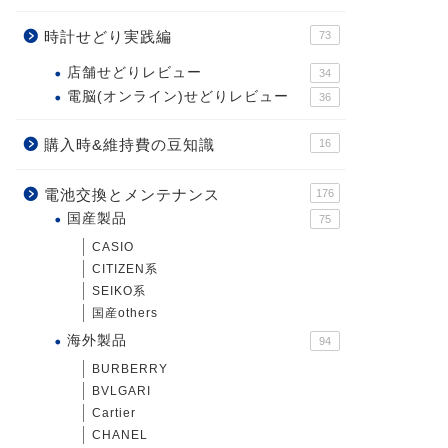
時計せどり実践編
73
店舗せどりレビュー
34
電脳(オンライン)せどりレビュー
36
購入時&維持費の豆知識
16
電池交換とメンテナンス
176
国産製品
75
CASIO
CITIZEN系
SEIKO系
国産others
海外製品
94
BURBERRY
BVLGARI
Cartier
CHANEL