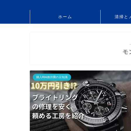
ホーム
清掃と
モ
購入時&維持費の豆知識