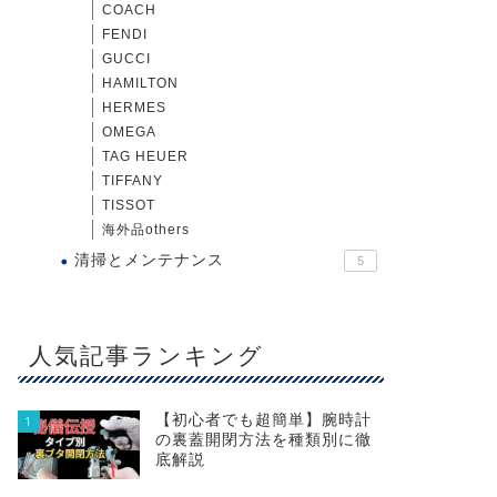
COACH
FENDI
GUCCI
HAMILTON
HERMES
OMEGA
TAG HEUER
TIFFANY
TISSOT
海外品others
清掃とメンテナンス
5
人気記事ランキング
【初心者でも超簡単】腕時計
1
の裏蓋開閉方法を種類別に徹
底解説