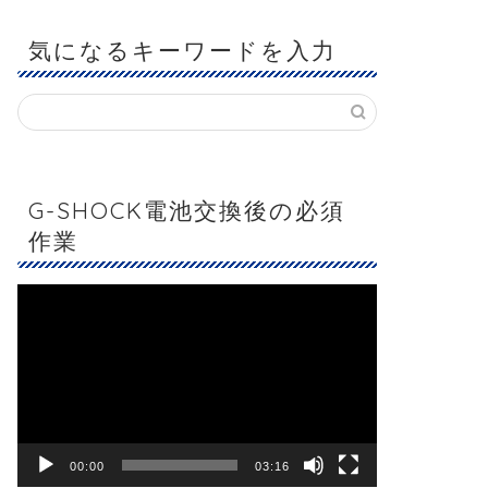
気になるキーワードを入力
G-SHOCK電池交換後の必須
作業
動
画
プ
レ
ー
ヤ
ー
00:00
03:16