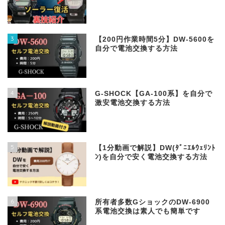
3
【200円作業時間5分】DW‐5600を
自分で電池交換する方法
4
G-SHOCK【GA-100系】を自分で
激安電池交換する方法
5
【1分動画で解説】DW(ﾀﾞﾆｴﾙｳｪﾘﾝﾄ
ﾝ)を自分で安く電池交換する方法
6
所有者多数GショックのDW-6900
系電池交換は素人でも簡単です