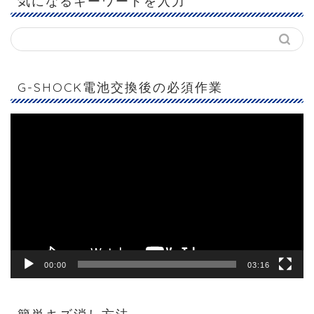
気になるキーワードを入力
G-SHOCK電池交換後の必須作業
動
画
プ
レ
ー
ヤ
ー
00:00
03:16