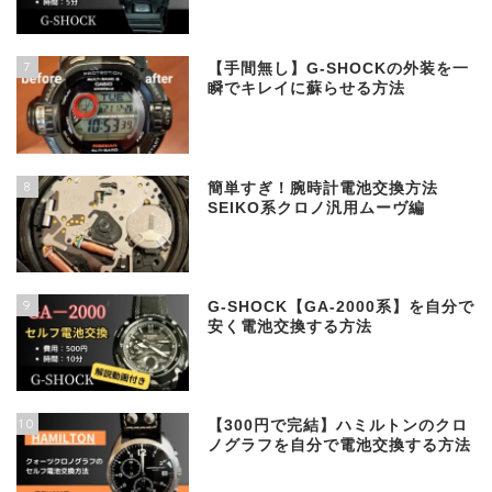
7
【手間無し】G-SHOCKの外装を一
瞬でキレイに蘇らせる方法
8
簡単すぎ！腕時計電池交換方法
SEIKO系クロノ汎用ムーヴ編
9
G-SHOCK【GA-2000系】を自分で
安く電池交換する方法
10
【300円で完結】ハミルトンのクロ
ノグラフを自分で電池交換する方法