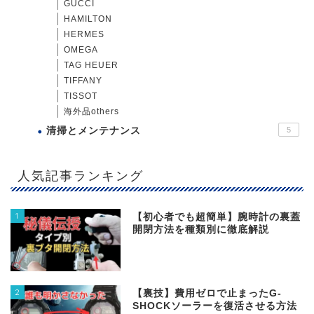
GUCCI
HAMILTON
HERMES
OMEGA
TAG HEUER
TIFFANY
TISSOT
海外品others
清掃とメンテナンス
5
人気記事ランキング
1
【初心者でも超簡単】腕時計の裏蓋
開閉方法を種類別に徹底解説
2
【裏技】費用ゼロで止まったG-
SHOCKソーラーを復活させる方法