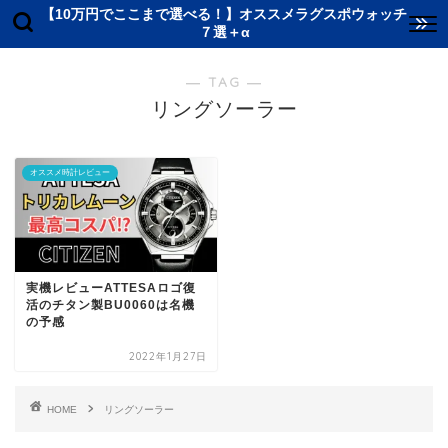
【10万円でここまで選べる！】オススメラグスポウォッチ
７選＋α
― TAG ―
リングソーラー
オススメ時計レビュー
実機レビューATTESAロゴ復
活のチタン製BU0060は名機
の予感
2022年1月27日
HOME
リングソーラー