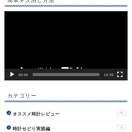
簡単キズ消し方法
動
画
プ
レ
ー
ヤ
ー
00:00
14:39
カテゴリー
45
オススメ時計レビュー
73
時計せどり実践編