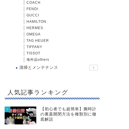
COACH
FENDI
GUCCI
HAMILTON
HERMES
OMEGA
TAG HEUER
TIFFANY
TISSOT
海外品others
清掃とメンテナンス
5
人気記事ランキング
【初心者でも超簡単】腕時計
1
の裏蓋開閉方法を種類別に徹
底解説