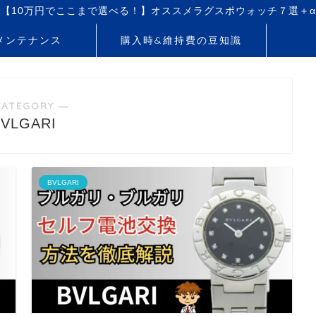
【10万円でここまで選べる！】オススメラグスポウォッチ７選＋α
メンテナンス
購入時&維持費の豆知識
CATEGORY ―
BVLGARI
BVLGARI