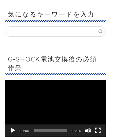
気になるキーワードを入力
G-SHOCK電池交換後の必須
作業
動
画
プ
レ
ー
ヤ
ー
00:00
03:16