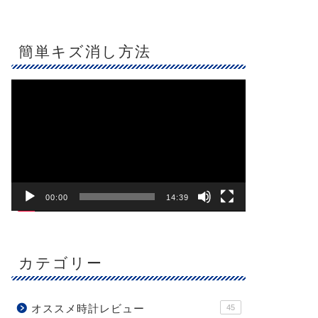
簡単キズ消し方法
動
画
プ
レ
ー
ヤ
ー
00:00
14:39
カテゴリー
オススメ時計レビュー
45