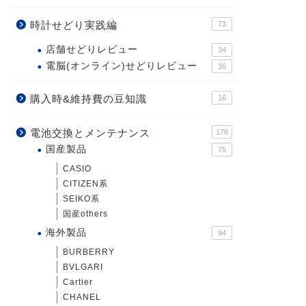
時計せどり実践編
73
店舗せどりレビュー
34
電脳(オンライン)せどりレビュー
36
購入時&維持費の豆知識
16
電池交換とメンテナンス
176
国産製品
75
CASIO
CITIZEN系
SEIKO系
国産others
海外製品
94
BURBERRY
BVLGARI
Cartier
CHANEL