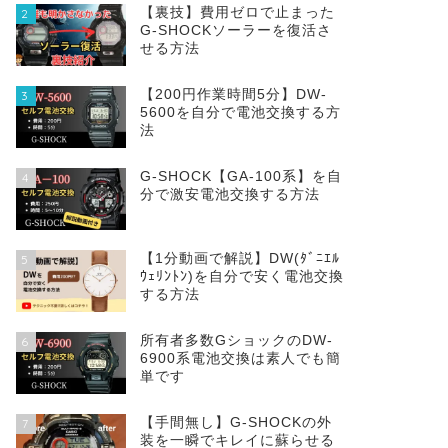
【裏技】費用ゼロで止まった
2
G-SHOCKソーラーを復活さ
せる方法
【200円作業時間5分】DW‐
3
5600を自分で電池交換する方
法
G-SHOCK【GA-100系】を自
4
分で激安電池交換する方法
【1分動画で解説】DW(ﾀﾞﾆｴﾙ
5
ｳｪﾘﾝﾄﾝ)を自分で安く電池交換
する方法
所有者多数GショックのDW-
6
6900系電池交換は素人でも簡
単です
【手間無し】G-SHOCKの外
7
装を一瞬でキレイに蘇らせる