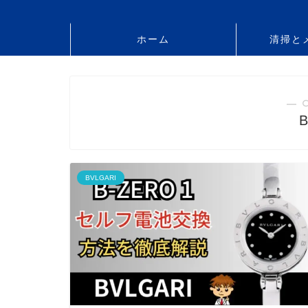
ホーム
清掃と
― 
BVLGARI