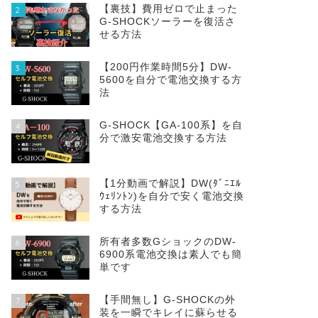
【裏技】費用ゼロで止まった
2
G-SHOCKソーラーを復活さ
せる方法
【200円作業時間5分】DW‐
3
5600を自分で電池交換する方
法
G-SHOCK【GA-100系】を自
4
分で激安電池交換する方法
【1分動画で解説】DW(ﾀﾞﾆｴﾙ
5
ｳｪﾘﾝﾄﾝ)を自分で安く電池交換
する方法
所有者多数GショックのDW-
6
6900系電池交換は素人でも簡
単です
【手間無し】G-SHOCKの外
7
装を一瞬でキレイに蘇らせる