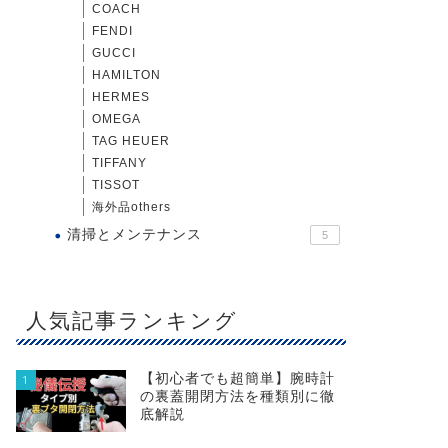
COACH
FENDI
GUCCI
HAMILTON
HERMES
OMEGA
TAG HEUER
TIFFANY
TISSOT
海外品others
清掃とメンテナンス
5
人気記事ランキング
【初心者でも超簡単】腕時計
1
の裏蓋開閉方法を種類別に徹
底解説