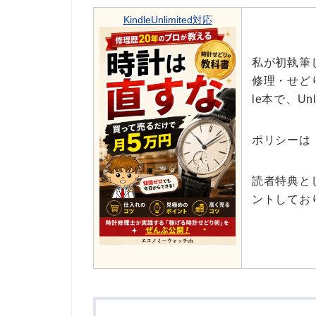
KindleUnlimited対応
私が初執筆
修理・せど
le本で、Un
ポリシーは
読者特典と
ントしてお