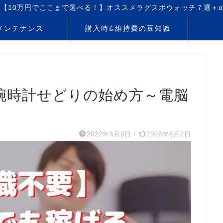
【10万円でここまで選べる！】オススメラグスポウォッチ７選＋α
メンテナンス
購入時&維持費の豆知識
腕時計せどりの始め方～電脳
2022年4月9日
/
2026年8月2日