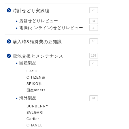
時計せどり実践編
73
店舗せどりレビュー
34
電脳(オンライン)せどりレビュー
36
購入時&維持費の豆知識
16
電池交換とメンテナンス
176
国産製品
75
CASIO
CITIZEN系
SEIKO系
国産others
海外製品
94
BURBERRY
BVLGARI
Cartier
CHANEL