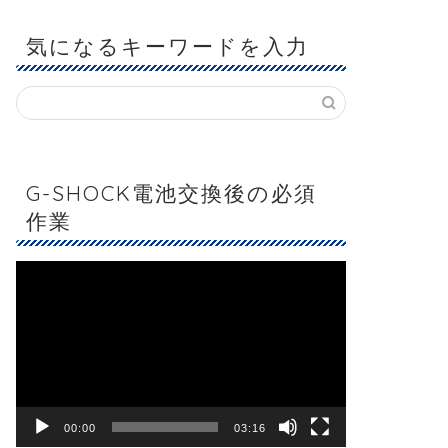
気になるキーワードを入力
G-SHOCK電池交換後の必須
作業
動
画
プ
レ
ー
ヤ
ー
00:00
03:16