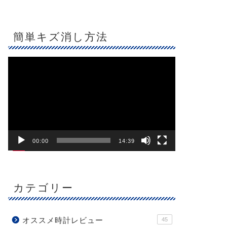
簡単キズ消し方法
動
画
プ
レ
ー
ヤ
ー
00:00
14:39
カテゴリー
オススメ時計レビュー
45