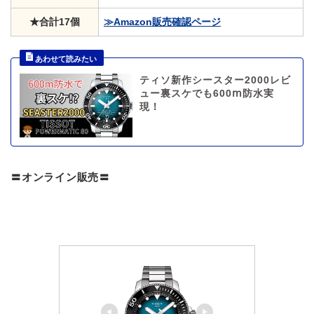
★合計17個
≫Amazon販売確認ページ
ティソ新作シースター2000レビ
ュー裏スケでも600ⅿ防水実
現！
〓オンライン販売〓