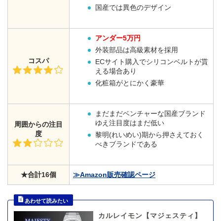
国産では異色のデザイン
アンダー5万円
外装部品は高級素材を採用
コスパ
ECサイト購入でシリコンベルトが貰
える場合あり
化粧箱がとにかく豪華
まだまだベンチャーな国産ブランド
ゆえ注目度はまだ低い
周囲からの注目
度
黎明(れいめい)期から押さえておく
べきブランドである
★合計16個
≫Amazon販売確認ページ
カルレイモン【マジェスティ】