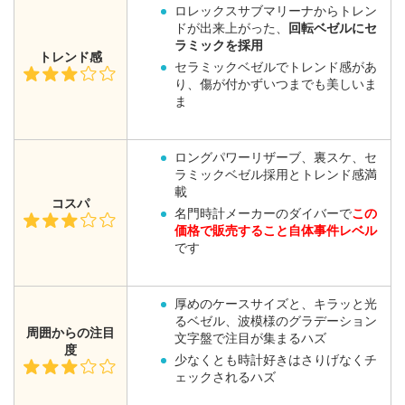
ロレックスサブマリーナからトレン
ドが出来上がった、
回転ベゼルにセ
ラミックを採用
トレンド感
セラミックベゼルでトレンド感があ
り、傷が付かずいつまでも美しいま
ま
ロングパワーリザーブ、裏スケ、セ
ラミックベゼル採用とトレンド感満
載
コスパ
名門時計メーカーのダイバーで
この
価格で販売すること自体事件レベル
です
厚めのケースサイズと、キラッと光
るベゼル、波模様のグラデーション
周囲からの注目
文字盤で注目が集まるハズ
度
少なくとも時計好きはさりげなくチ
ェックされるハズ