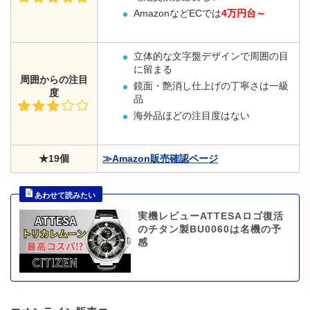
AmazonなどECでは
4万円台～
立体的な文字盤デザインで周囲の目
に留まる
周囲からの注目
鏡面・艶消し仕上げの丁寧さは一級
度
品
海外品ほどの注目度はない
★19個
≫Amazon販売確認ページ
実機レビューATTESAロゴ復活
のチタン製BU0060は名機の予
感