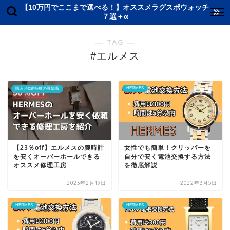
【10万円でここまで選べる！】オススメラグスポウォッチ
７選＋α
― TAG ―
#エルメス
HERMES
購入時&維持費の豆知識
【23％off】エルメスの腕時計
女性でも簡単！クリッパーを
を安くオーバーホールできる
自分で安く電池交換する方法
オススメ修理工房
を徹底解説
2023年2月19日
2022年3月5日
HERMES
HERMES