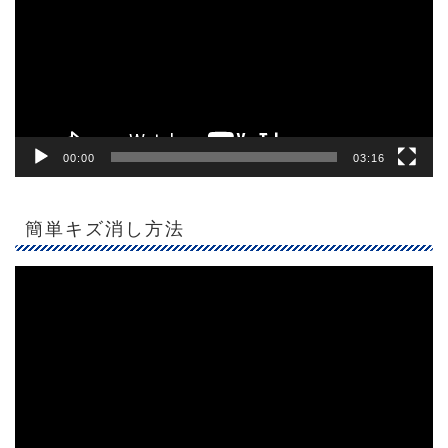
レ
ー
ヤ
ー
00:00
03:16
簡単キズ消し方法
動
画
プ
レ
ー
ヤ
ー