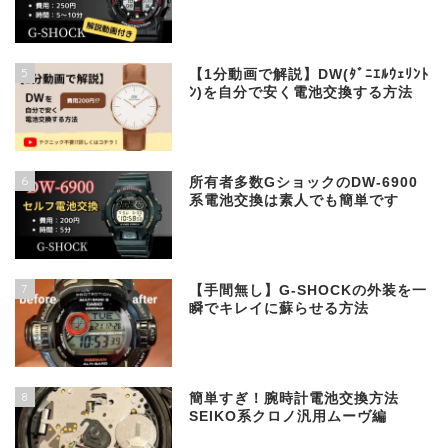
5
【1分動画で解説】DW(ﾀﾞﾆｴﾙｳｪﾘﾝﾄ
ﾝ)を自分で安く電池交換する方法
6
所有者多数GショックのDW-6900
系電池交換は素人でも簡単です
7
【手間無し】G-SHOCKの外装を一
瞬でキレイに蘇らせる方法
8
簡単すぎ！腕時計電池交換方法
SEIKO系クロノ汎用ムーヴ編