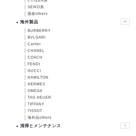
CITIZEN系
SEIKO系
国産others
海外製品
94
BURBERRY
BVLGARI
Cartier
CHANEL
COACH
FENDI
GUCCI
HAMILTON
HERMES
OMEGA
TAG HEUER
TIFFANY
TISSOT
海外品others
清掃とメンテナンス
5