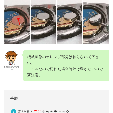
機械画像のオレンジ部分は触らないで下さ
い。
Shakkuri100M
コイルなので切れた場合時計は動かないので
an
要注意。
手順
電池側面
赤〇
部分をチェック