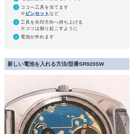
ココへ工具を当てます
※
ピンセット
など
工具を矢印方向へ持ち上げる
※コツは掘り起こすように
電池が外れます
新しい電池を入れる方法/型番SR920SW