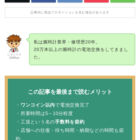
記事内に商品プロモーションを含む場合があります
私は腕時計業界・修理歴20年。
20万本以上の腕時計の電池交換をしてきまし
しゃっくり
た。
100Man
この記事を最後まで読むメリット
・
ワンコイン以内
で電池交換完了
・所要時間は5～10分程度
・工賃という名の
手数料を節約
・店舗への往復・待ち時間・納期などの時間も節
約