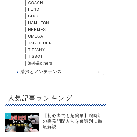
COACH
FENDI
GUCCI
HAMILTON
HERMES
OMEGA
TAG HEUER
TIFFANY
TISSOT
海外品others
清掃とメンテナンス
5
人気記事ランキング
【初心者でも超簡単】腕時計
1
の裏蓋開閉方法を種類別に徹
底解説