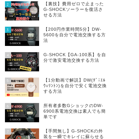
【裏技】費用ゼロで止まった
2
G-SHOCKソーラーを復活さ
せる方法
【200円作業時間5分】DW‐
3
5600を自分で電池交換する方
法
G-SHOCK【GA-100系】を自
4
分で激安電池交換する方法
【1分動画で解説】DW(ﾀﾞﾆｴﾙ
5
ｳｪﾘﾝﾄﾝ)を自分で安く電池交換
する方法
所有者多数GショックのDW-
6
6900系電池交換は素人でも簡
単です
【手間無し】G-SHOCKの外
7
装を一瞬でキレイに蘇らせる