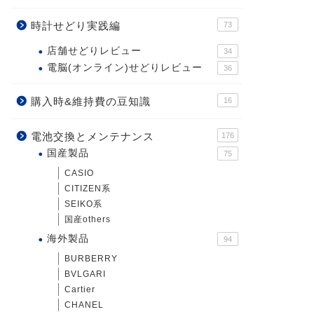
時計せどり実践編
73
店舗せどりレビュー
34
電脳(オンライン)せどりレビュー
36
購入時&維持費の豆知識
16
電池交換とメンテナンス
176
国産製品
75
CASIO
CITIZEN系
SEIKO系
国産others
海外製品
94
BURBERRY
BVLGARI
Cartier
CHANEL