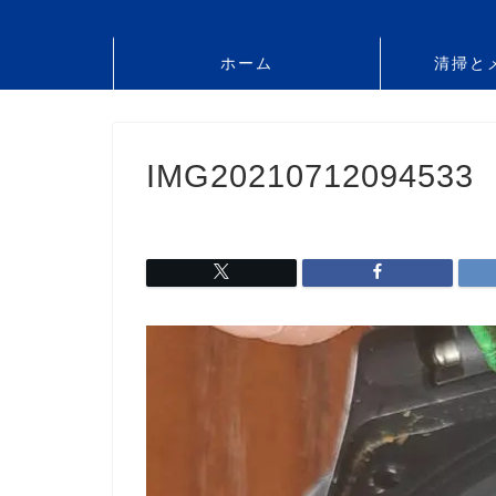
ホーム
清掃と
IMG20210712094533