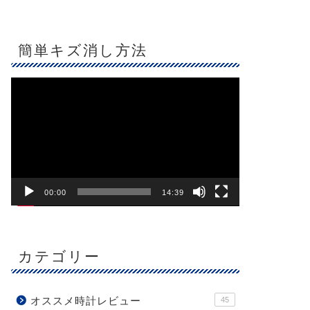
簡単キズ消し方法
動
画
プ
レ
ー
ヤ
ー
00:00
14:39
カテゴリー
オススメ時計レビュー
45