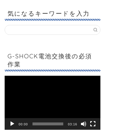
気になるキーワードを入力
G-SHOCK電池交換後の必須
作業
動
画
プ
レ
ー
ヤ
ー
00:00
03:16