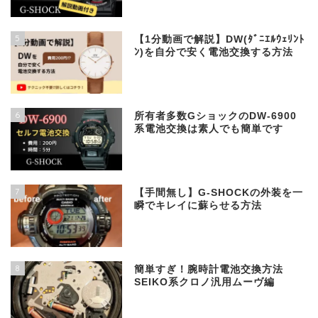
5
【1分動画で解説】DW(ﾀﾞﾆｴﾙｳｪﾘﾝﾄ
ﾝ)を自分で安く電池交換する方法
6
所有者多数GショックのDW-6900
系電池交換は素人でも簡単です
7
【手間無し】G-SHOCKの外装を一
瞬でキレイに蘇らせる方法
8
簡単すぎ！腕時計電池交換方法
SEIKO系クロノ汎用ムーヴ編