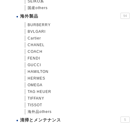
SEIKO系
国産others
海外製品
94
BURBERRY
BVLGARI
Cartier
CHANEL
COACH
FENDI
GUCCI
HAMILTON
HERMES
OMEGA
TAG HEUER
TIFFANY
TISSOT
海外品others
清掃とメンテナンス
5