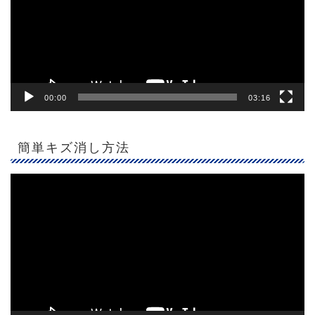
ー
ヤ
ー
00:00
03:16
簡単キズ消し方法
動
画
プ
レ
ー
ヤ
ー