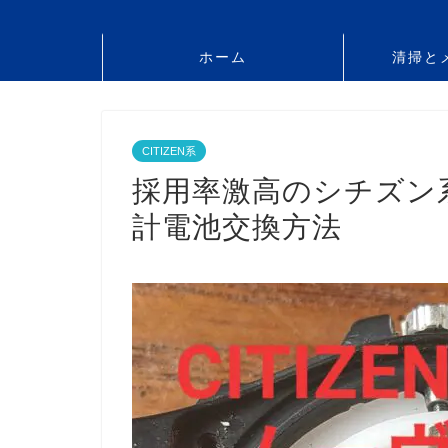
ホーム
清掃と
CITIZEN系
採用率激高のシチズン
計電池交換方法