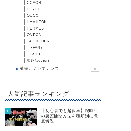
COACH
FENDI
GUCCI
HAMILTON
HERMES
OMEGA
TAG HEUER
TIFFANY
TISSOT
海外品others
清掃とメンテナンス
5
人気記事ランキング
【初心者でも超簡単】腕時計
1
の裏蓋開閉方法を種類別に徹
底解説