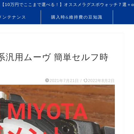
【10万円でここまで選べる！】オススメラグスポウォッチ７選＋α
メンテナンス
購入時&維持費の豆知識
系汎用ムーヴ 簡単セルフ時
2021年7月21日
/
2022年8月2日