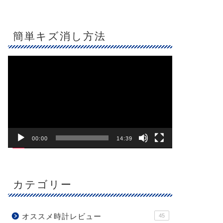
簡単キズ消し方法
動
画
プ
レ
ー
ヤ
ー
00:00
14:39
カテゴリー
オススメ時計レビュー
45