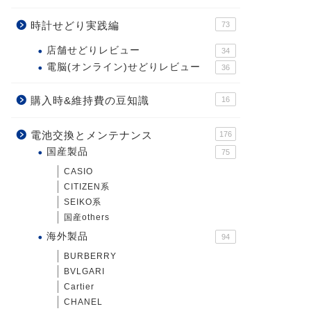
時計せどり実践編
73
店舗せどりレビュー
34
電脳(オンライン)せどりレビュー
36
購入時&維持費の豆知識
16
電池交換とメンテナンス
176
国産製品
75
CASIO
CITIZEN系
SEIKO系
国産others
海外製品
94
BURBERRY
BVLGARI
Cartier
CHANEL