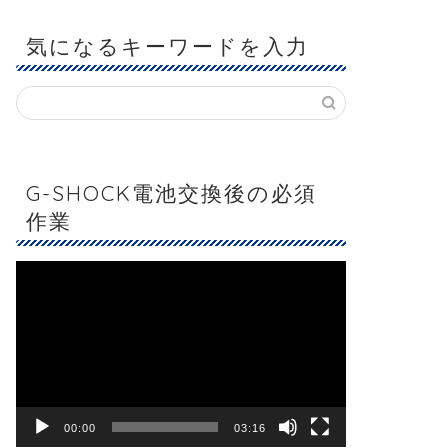
気になるキーワードを入力
G-SHOCK電池交換後の必須
作業
動
画
プ
レ
ー
ヤ
ー
00:00
03:16