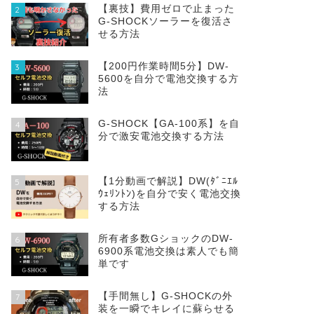
【裏技】費用ゼロで止まった
2
G-SHOCKソーラーを復活さ
せる方法
【200円作業時間5分】DW‐
3
5600を自分で電池交換する方
法
G-SHOCK【GA-100系】を自
4
分で激安電池交換する方法
【1分動画で解説】DW(ﾀﾞﾆｴﾙ
5
ｳｪﾘﾝﾄﾝ)を自分で安く電池交換
する方法
所有者多数GショックのDW-
6
6900系電池交換は素人でも簡
単です
【手間無し】G-SHOCKの外
7
装を一瞬でキレイに蘇らせる