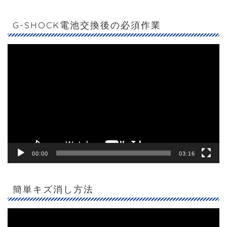
G-SHOCK電池交換後の必須作業
動
画
プ
レ
ー
ヤ
ー
00:00
03:16
簡単キズ消し方法
動
画