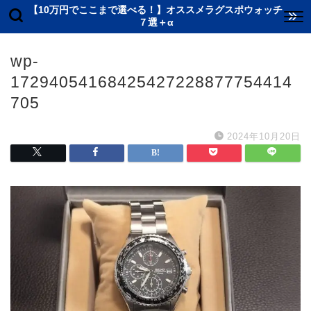
【10万円でここまで選べる！】オススメラグスポウォッチ
７選＋α
wp-
17294054168425427228877754414
705
2024年10月20日