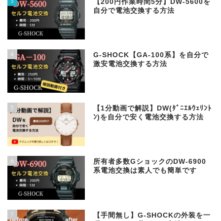
3
【200円作業時間5分】DW‐5600を
自分で電池交換する方法
4
G-SHOCK【GA-100系】を自分で
激安電池交換する方法
5
【1分動画で解説】DW(ﾀﾞﾆｴﾙｳｪﾘﾝﾄ
ﾝ)を自分で安く電池交換する方法
6
所有者多数GショックのDW-6900
系電池交換は素人でも簡単です
7
【手間無し】G-SHOCKの外装を一