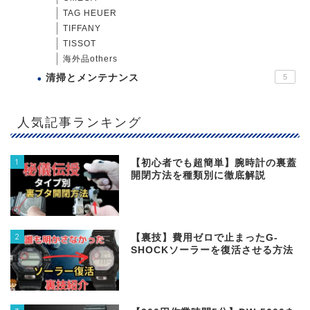
TAG HEUER
TIFFANY
TISSOT
海外品others
清掃とメンテナンス
5
人気記事ランキング
1
【初心者でも超簡単】腕時計の裏蓋
開閉方法を種類別に徹底解説
2
【裏技】費用ゼロで止まったG-
SHOCKソーラーを復活させる方法