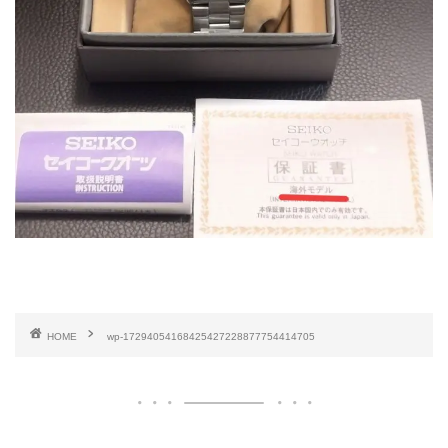
HOME
wp-17294054168425427228877754414705