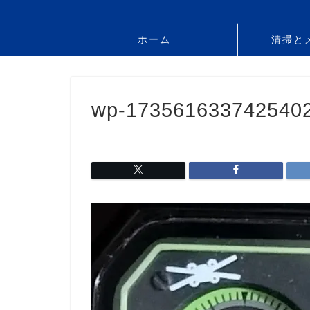
ホーム
清掃と
wp-173561633742540