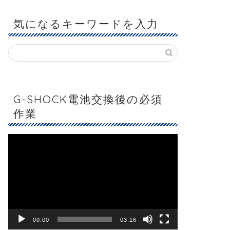
気になるキーワードを入力
G-SHOCK電池交換後の必須
作業
動
画
プ
レ
ー
ヤ
ー
00:00
03:16