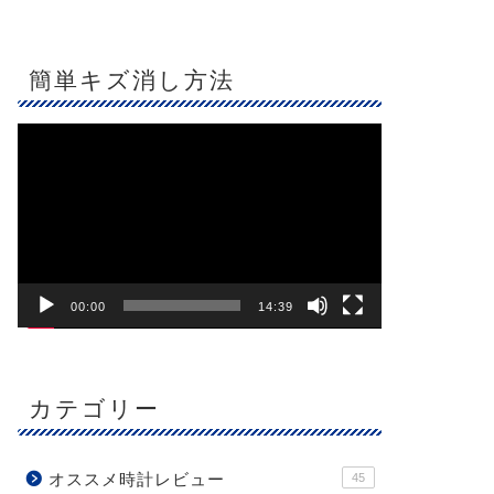
簡単キズ消し方法
動
画
プ
レ
ー
ヤ
ー
00:00
14:39
カテゴリー
オススメ時計レビュー
45