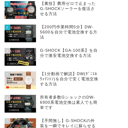
【裏技】費用ゼロで止まった
2
G-SHOCKソーラーを復活さ
せる方法
【200円作業時間5分】DW‐
3
5600を自分で電池交換する方
法
G-SHOCK【GA-100系】を自
4
分で激安電池交換する方法
【1分動画で解説】DW(ﾀﾞﾆｴﾙ
5
ｳｪﾘﾝﾄﾝ)を自分で安く電池交換
する方法
所有者多数GショックのDW-
6
6900系電池交換は素人でも簡
単です
【手間無し】G-SHOCKの外
7
装を一瞬でキレイに蘇らせる