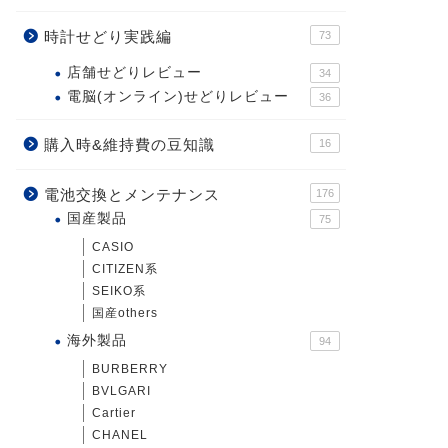
時計せどり実践編
73
店舗せどりレビュー
34
電脳(オンライン)せどりレビュー
36
購入時&維持費の豆知識
16
電池交換とメンテナンス
176
国産製品
75
CASIO
CITIZEN系
SEIKO系
国産others
海外製品
94
BURBERRY
BVLGARI
Cartier
CHANEL