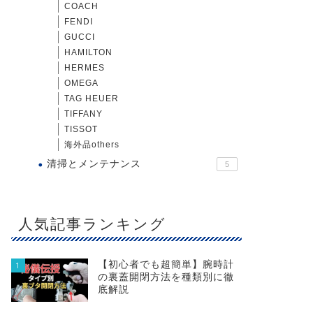
COACH
FENDI
GUCCI
HAMILTON
HERMES
OMEGA
TAG HEUER
TIFFANY
TISSOT
海外品others
清掃とメンテナンス
5
人気記事ランキング
【初心者でも超簡単】腕時計
1
の裏蓋開閉方法を種類別に徹
底解説