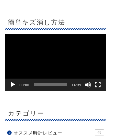
簡単キズ消し方法
動
画
プ
レ
ー
ヤ
ー
00:00
14:39
カテゴリー
オススメ時計レビュー
45