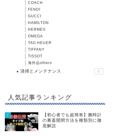
COACH
FENDI
GUCCI
HAMILTON
HERMES
OMEGA
TAG HEUER
TIFFANY
TISSOT
海外品others
清掃とメンテナンス
5
人気記事ランキング
【初心者でも超簡単】腕時計
1
の裏蓋開閉方法を種類別に徹
底解説