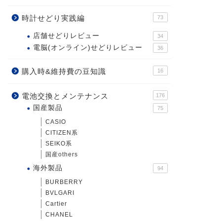
時計せどり実践編
73
店舗せどりレビュー
34
電脳(オンライン)せどりレビュー
36
購入時&維持費の豆知識
16
電池交換とメンテナンス
176
国産製品
75
CASIO
CITIZEN系
SEIKO系
国産others
海外製品
94
BURBERRY
BVLGARI
Cartier
CHANEL