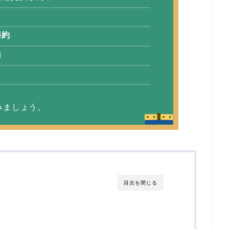
節約
約
みましょう。
目次を閉じる