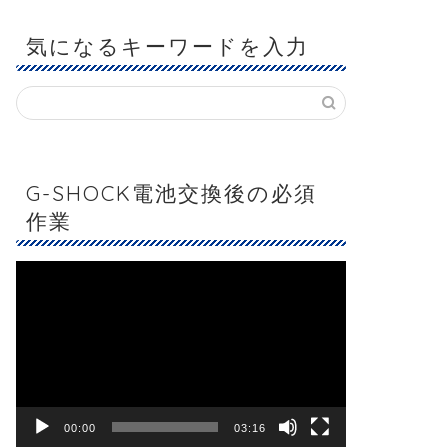
気になるキーワードを入力
G-SHOCK電池交換後の必須
作業
動
画
プ
レ
ー
ヤ
ー
00:00
03:16