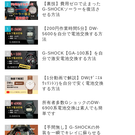
【裏技】費用ゼロで止まった
2
G-SHOCKソーラーを復活さ
せる方法
【200円作業時間5分】DW‐
3
5600を自分で電池交換する方
法
G-SHOCK【GA-100系】を自
4
分で激安電池交換する方法
【1分動画で解説】DW(ﾀﾞﾆｴﾙ
5
ｳｪﾘﾝﾄﾝ)を自分で安く電池交換
する方法
所有者多数GショックのDW-
6
6900系電池交換は素人でも簡
単です
【手間無し】G-SHOCKの外
7
装を一瞬でキレイに蘇らせる