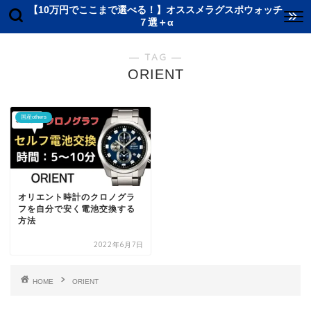
【10万円でここまで選べる！】オススメラグスポウォッチ
７選＋α
― TAG ―
ORIENT
国産others
オリエント時計のクロノグラ
フを自分で安く電池交換する
方法
2022年6月7日
HOME
ORIENT