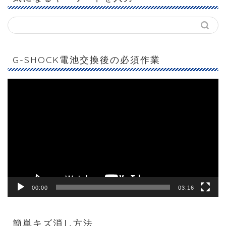
G-SHOCK電池交換後の必須作業
動
画
プ
レ
ー
ヤ
ー
00:00
03:16
簡単キズ消し方法