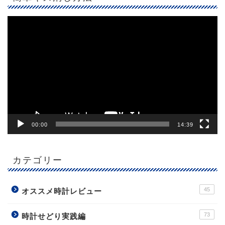
動
画
プ
レ
ー
ヤ
ー
00:00
14:39
カテゴリー
45
オススメ時計レビュー
73
時計せどり実践編