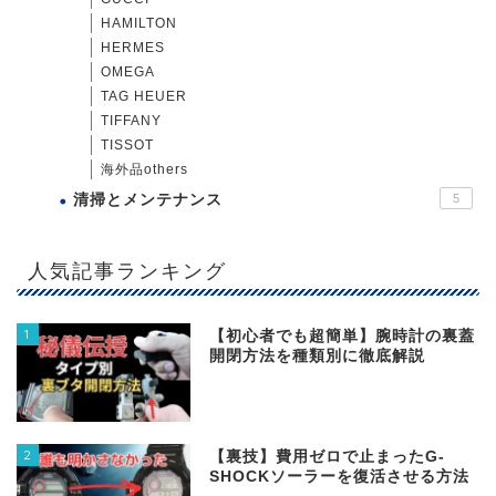
HAMILTON
HERMES
OMEGA
TAG HEUER
TIFFANY
TISSOT
海外品others
清掃とメンテナンス
5
人気記事ランキング
1
【初心者でも超簡単】腕時計の裏蓋
開閉方法を種類別に徹底解説
2
【裏技】費用ゼロで止まったG-
SHOCKソーラーを復活させる方法