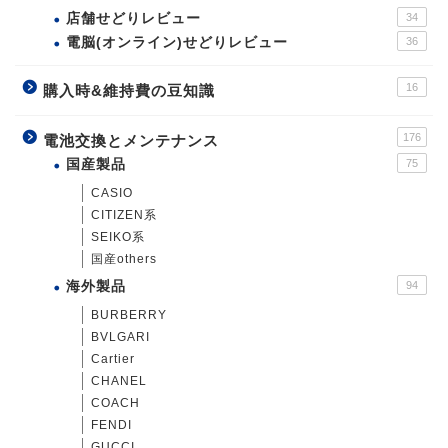
店舗せどりレビュー
34
電脳(オンライン)せどりレビュー
36
16
購入時&維持費の豆知識
176
電池交換とメンテナンス
国産製品
75
CASIO
CITIZEN系
SEIKO系
国産others
海外製品
94
BURBERRY
BVLGARI
Cartier
CHANEL
COACH
FENDI
GUCCI