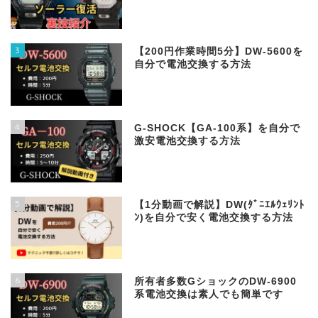
3
【200円作業時間5分】DW‐5600を
自分で電池交換する方法
4
G-SHOCK【GA-100系】を自分で
激安電池交換する方法
5
【1分動画で解説】DW(ﾀﾞﾆｴﾙｳｪﾘﾝﾄ
ﾝ)を自分で安く電池交換する方法
6
所有者多数GショックのDW-6900
系電池交換は素人でも簡単です