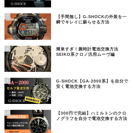
7
【手間無し】G-SHOCKの外装を一
瞬でキレイに蘇らせる方法
8
簡単すぎ！腕時計電池交換方法
SEIKO系クロノ汎用ムーヴ編
9
G-SHOCK【GA-2000系】を自分で
安く電池交換する方法
10
【300円で完結】ハミルトンのクロ
ノグラフを自分で電池交換する方法