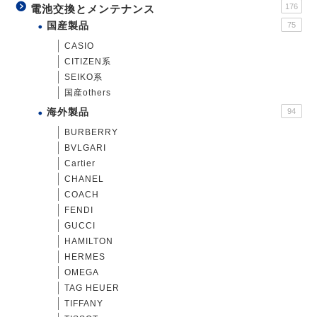
176
電池交換とメンテナンス
国産製品
75
CASIO
CITIZEN系
SEIKO系
国産others
海外製品
94
BURBERRY
BVLGARI
Cartier
CHANEL
COACH
FENDI
GUCCI
HAMILTON
HERMES
OMEGA
TAG HEUER
TIFFANY