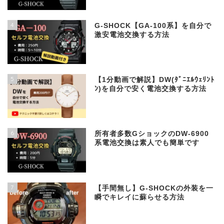
4
G-SHOCK【GA-100系】を自分で
激安電池交換する方法
5
【1分動画で解説】DW(ﾀﾞﾆｴﾙｳｪﾘﾝﾄ
ﾝ)を自分で安く電池交換する方法
6
所有者多数GショックのDW-6900
系電池交換は素人でも簡単です
7
【手間無し】G-SHOCKの外装を一
瞬でキレイに蘇らせる方法