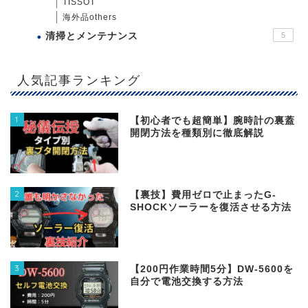
TISSOT
海外品others
清掃とメンテナンス
5
人気記事ランキング
1
【初心者でも超簡単】腕時計の裏蓋
開閉方法を種類別に徹底解説
2
【裏技】費用ゼロで止まったG-
SHOCKソーラーを復活させる方法
3
【200円作業時間5分】DW‐5600を
自分で電池交換する方法