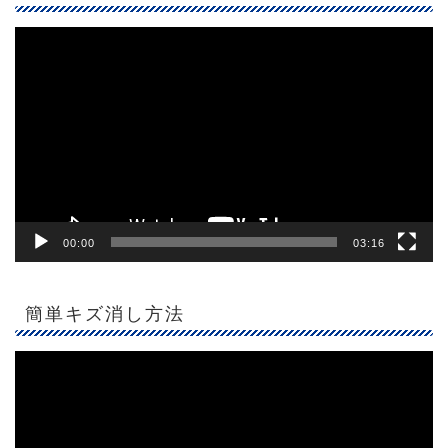
動
画
プ
レ
ー
ヤ
ー
00:00
03:16
簡単キズ消し方法
動
画
プ
レ
ー