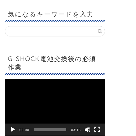
気になるキーワードを入力
G-SHOCK電池交換後の必須
作業
動
画
プ
レ
ー
ヤ
ー
00:00
03:16