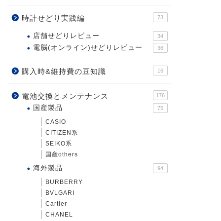
時計せどり実践編
73
店舗せどりレビュー
34
電脳(オンライン)せどりレビュー
36
購入時&維持費の豆知識
16
電池交換とメンテナンス
176
国産製品
75
CASIO
CITIZEN系
SEIKO系
国産others
海外製品
94
BURBERRY
BVLGARI
Cartier
CHANEL