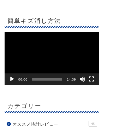
簡単キズ消し方法
動
画
プ
レ
ー
ヤ
ー
00:00
14:39
カテゴリー
オススメ時計レビュー
45