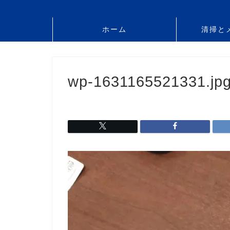
ホーム
清掃と
wp-1631165521331.jp