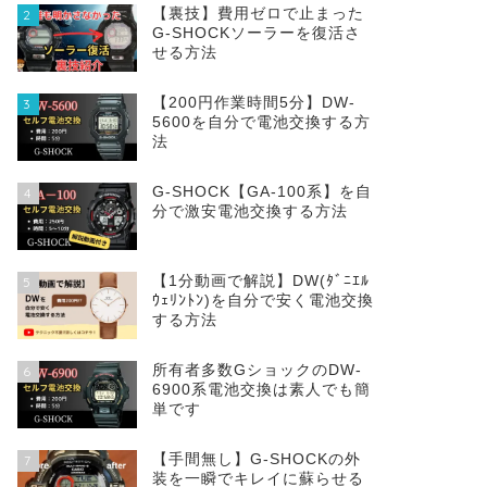
【裏技】費用ゼロで止まった
2
G-SHOCKソーラーを復活さ
せる方法
【200円作業時間5分】DW‐
3
5600を自分で電池交換する方
法
G-SHOCK【GA-100系】を自
4
分で激安電池交換する方法
【1分動画で解説】DW(ﾀﾞﾆｴﾙ
5
ｳｪﾘﾝﾄﾝ)を自分で安く電池交換
する方法
所有者多数GショックのDW-
6
6900系電池交換は素人でも簡
単です
【手間無し】G-SHOCKの外
7
装を一瞬でキレイに蘇らせる