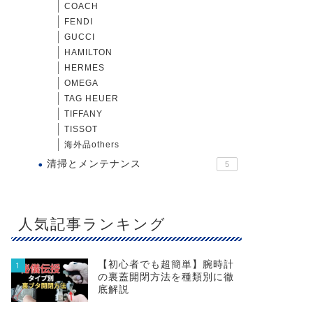
COACH
FENDI
GUCCI
HAMILTON
HERMES
OMEGA
TAG HEUER
TIFFANY
TISSOT
海外品others
清掃とメンテナンス
5
人気記事ランキング
【初心者でも超簡単】腕時計
1
の裏蓋開閉方法を種類別に徹
底解説