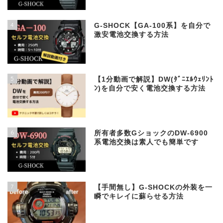
4
G-SHOCK【GA-100系】を自分で
激安電池交換する方法
5
【1分動画で解説】DW(ﾀﾞﾆｴﾙｳｪﾘﾝﾄ
ﾝ)を自分で安く電池交換する方法
6
所有者多数GショックのDW-6900
系電池交換は素人でも簡単です
7
【手間無し】G-SHOCKの外装を一
瞬でキレイに蘇らせる方法