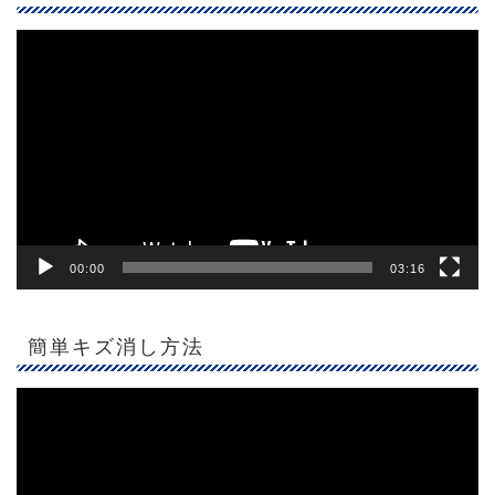
動
画
プ
レ
ー
ヤ
ー
00:00
03:16
簡単キズ消し方法
動
画
プ
レ
ー