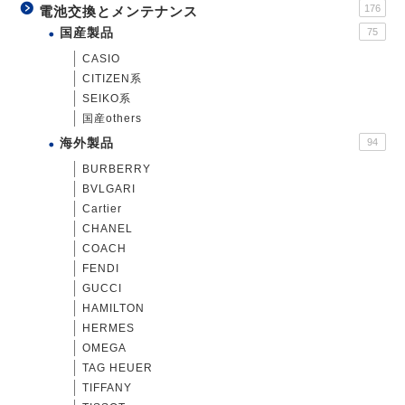
176
電池交換とメンテナンス
国産製品
75
CASIO
CITIZEN系
SEIKO系
国産others
海外製品
94
BURBERRY
BVLGARI
Cartier
CHANEL
COACH
FENDI
GUCCI
HAMILTON
HERMES
OMEGA
TAG HEUER
TIFFANY