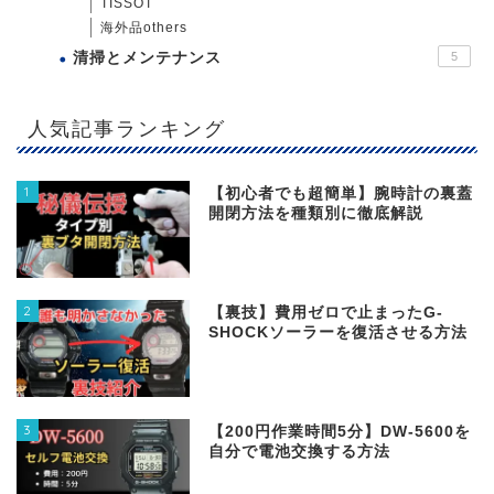
TISSOT
海外品others
清掃とメンテナンス
5
人気記事ランキング
1
【初心者でも超簡単】腕時計の裏蓋
開閉方法を種類別に徹底解説
2
【裏技】費用ゼロで止まったG-
SHOCKソーラーを復活させる方法
3
【200円作業時間5分】DW‐5600を
自分で電池交換する方法