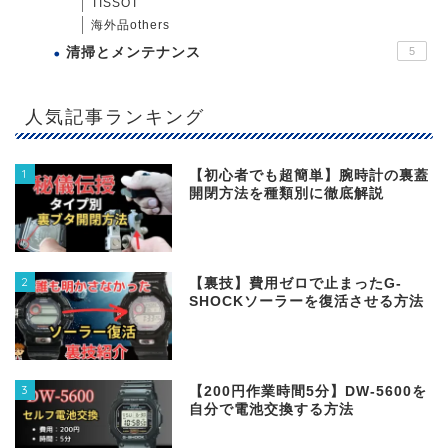
TISSOT
海外品others
清掃とメンテナンス
5
人気記事ランキング
1
【初心者でも超簡単】腕時計の裏蓋
開閉方法を種類別に徹底解説
2
【裏技】費用ゼロで止まったG-
SHOCKソーラーを復活させる方法
3
【200円作業時間5分】DW‐5600を
自分で電池交換する方法