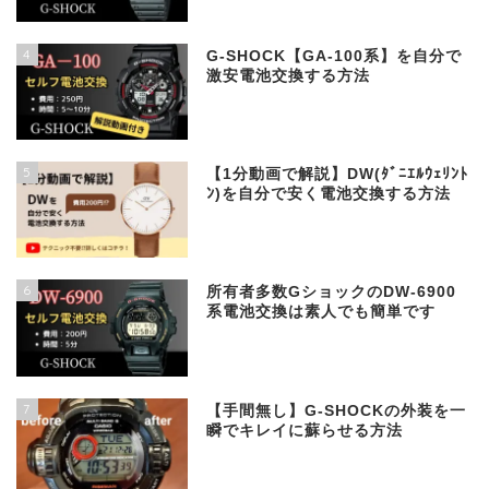
4
G-SHOCK【GA-100系】を自分で
激安電池交換する方法
5
【1分動画で解説】DW(ﾀﾞﾆｴﾙｳｪﾘﾝﾄ
ﾝ)を自分で安く電池交換する方法
6
所有者多数GショックのDW-6900
系電池交換は素人でも簡単です
7
【手間無し】G-SHOCKの外装を一
瞬でキレイに蘇らせる方法