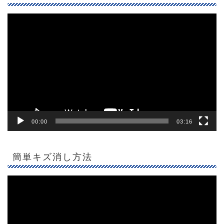
動
画
プ
レ
ー
ヤ
ー
00:00
03:16
簡単キズ消し方法
動
画
プ
レ
ー