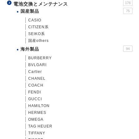
176
電池交換とメンテナンス
国産製品
75
CASIO
CITIZEN系
SEIKO系
国産others
海外製品
94
BURBERRY
BVLGARI
Cartier
CHANEL
COACH
FENDI
GUCCI
HAMILTON
HERMES
OMEGA
TAG HEUER
TIFFANY