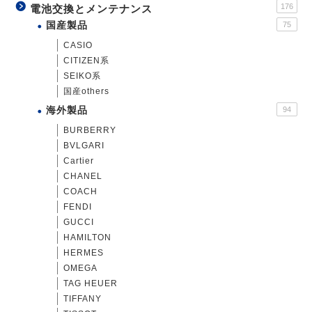
176
電池交換とメンテナンス
国産製品
75
CASIO
CITIZEN系
SEIKO系
国産others
海外製品
94
BURBERRY
BVLGARI
Cartier
CHANEL
COACH
FENDI
GUCCI
HAMILTON
HERMES
OMEGA
TAG HEUER
TIFFANY