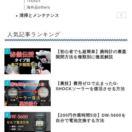
TISSOT
海外品others
清掃とメンテナンス
5
人気記事ランキング
1
【初心者でも超簡単】腕時計の裏蓋
開閉方法を種類別に徹底解説
2
【裏技】費用ゼロで止まったG-
SHOCKソーラーを復活させる方法
3
【200円作業時間5分】DW‐5600を
自分で電池交換する方法