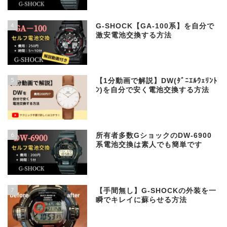
4
G-SHOCK【GA-100系】を自分で
激安電池交換する方法
5
【1分動画で解説】DW(ﾀﾞﾆｴﾙｳｪﾘﾝﾄ
ﾝ)を自分で安く電池交換する方法
6
所有者多数GショックのDW-6900
系電池交換は素人でも簡単です
7
【手間無し】G-SHOCKの外装を一
瞬でキレイに蘇らせる方法