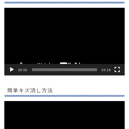
動
画
プ
レ
ー
ヤ
ー
00:00
03:16
簡単キズ消し方法
動
画
プ
レ
ー