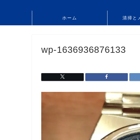
ホーム
清掃と
wp-1636936876133