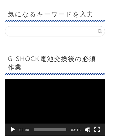
気になるキーワードを入力
G-SHOCK電池交換後の必須
作業
動
画
プ
レ
ー
ヤ
ー
00:00
03:16