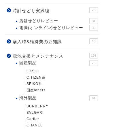
時計せどり実践編
73
店舗せどりレビュー
34
電脳(オンライン)せどりレビュー
36
購入時&維持費の豆知識
16
電池交換とメンテナンス
176
国産製品
75
CASIO
CITIZEN系
SEIKO系
国産others
海外製品
94
BURBERRY
BVLGARI
Cartier
CHANEL