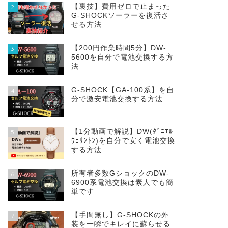
【裏技】費用ゼロで止まった
2
G-SHOCKソーラーを復活さ
せる方法
【200円作業時間5分】DW‐
3
5600を自分で電池交換する方
法
G-SHOCK【GA-100系】を自
4
分で激安電池交換する方法
【1分動画で解説】DW(ﾀﾞﾆｴﾙ
5
ｳｪﾘﾝﾄﾝ)を自分で安く電池交換
する方法
所有者多数GショックのDW-
6
6900系電池交換は素人でも簡
単です
【手間無し】G-SHOCKの外
7
装を一瞬でキレイに蘇らせる