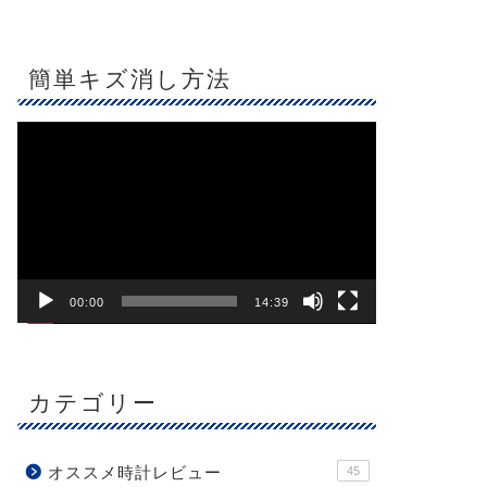
簡単キズ消し方法
動
画
プ
レ
ー
ヤ
ー
00:00
14:39
カテゴリー
オススメ時計レビュー
45