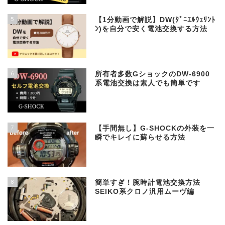
5
【1分動画で解説】DW(ﾀﾞﾆｴﾙｳｪﾘﾝﾄ
ﾝ)を自分で安く電池交換する方法
6
所有者多数GショックのDW-6900
系電池交換は素人でも簡単です
7
【手間無し】G-SHOCKの外装を一
瞬でキレイに蘇らせる方法
8
簡単すぎ！腕時計電池交換方法
SEIKO系クロノ汎用ムーヴ編