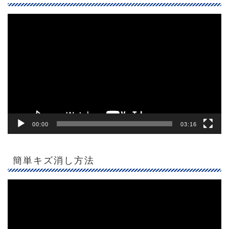
動
画
プ
レ
ー
ヤ
ー
00:00
03:16
簡単キズ消し方法
動
画
プ
レ
ー