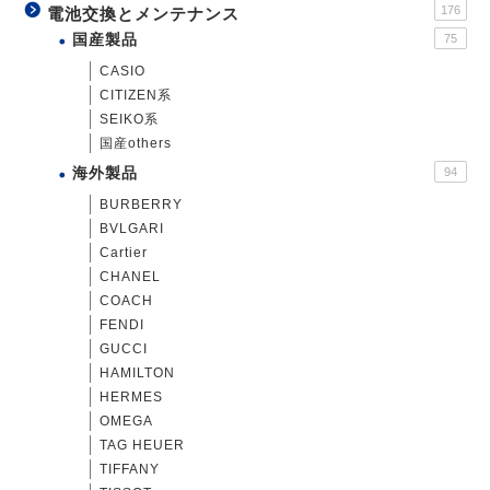
176
電池交換とメンテナンス
国産製品
75
CASIO
CITIZEN系
SEIKO系
国産others
海外製品
94
BURBERRY
BVLGARI
Cartier
CHANEL
COACH
FENDI
GUCCI
HAMILTON
HERMES
OMEGA
TAG HEUER
TIFFANY