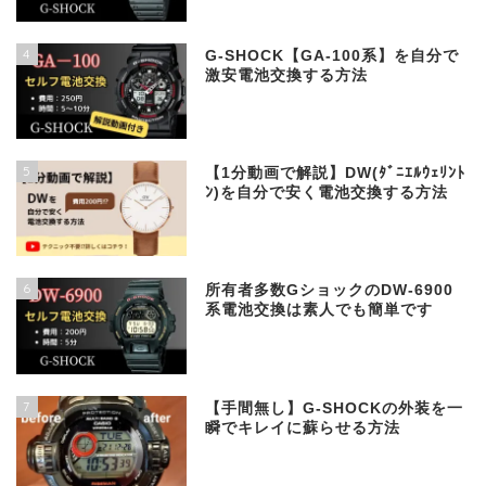
4
G-SHOCK【GA-100系】を自分で
激安電池交換する方法
5
【1分動画で解説】DW(ﾀﾞﾆｴﾙｳｪﾘﾝﾄ
ﾝ)を自分で安く電池交換する方法
6
所有者多数GショックのDW-6900
系電池交換は素人でも簡単です
7
【手間無し】G-SHOCKの外装を一
瞬でキレイに蘇らせる方法