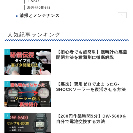
TISSOT
海外品others
清掃とメンテナンス
5
人気記事ランキング
1
【初心者でも超簡単】腕時計の裏蓋
開閉方法を種類別に徹底解説
2
【裏技】費用ゼロで止まったG-
SHOCKソーラーを復活させる方法
3
【200円作業時間5分】DW‐5600を
自分で電池交換する方法