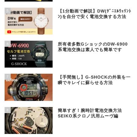
5
【1分動画で解説】DW(ﾀﾞﾆｴﾙｳｪﾘﾝﾄ
ﾝ)を自分で安く電池交換する方法
6
所有者多数GショックのDW-6900
系電池交換は素人でも簡単です
7
【手間無し】G-SHOCKの外装を一
瞬でキレイに蘇らせる方法
8
簡単すぎ！腕時計電池交換方法
SEIKO系クロノ汎用ムーヴ編