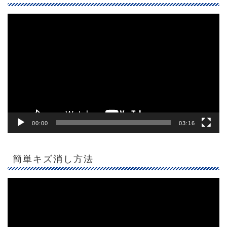
動
画
プ
レ
ー
ヤ
ー
00:00
03:16
簡単キズ消し方法
動
画
プ
レ
ー