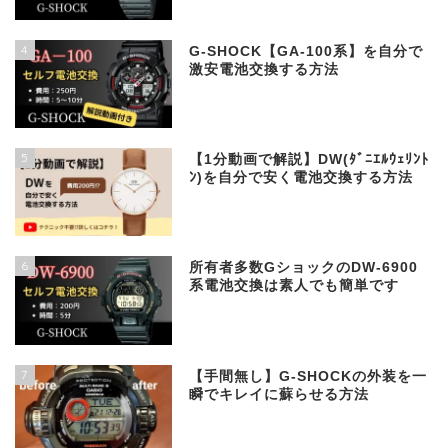
4
G-SHOCK【GA-100系】を自分で
激安電池交換する方法
5
【1分動画で解説】DW(ﾀﾞﾆｴﾙｳｪﾘﾝﾄ
ﾝ)を自分で安く電池交換する方法
6
所有者多数GショックのDW-6900
系電池交換は素人でも簡単です
7
【手間無し】G-SHOCKの外装を一
瞬でキレイに蘇らせる方法