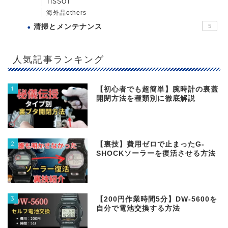
TISSOT
海外品others
清掃とメンテナンス
5
人気記事ランキング
1
【初心者でも超簡単】腕時計の裏蓋
開閉方法を種類別に徹底解説
2
【裏技】費用ゼロで止まったG-
SHOCKソーラーを復活させる方法
3
【200円作業時間5分】DW‐5600を
自分で電池交換する方法