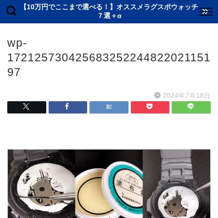
【10万円でここまで選べる！】オススメラグスポウォッチ
７選＋α
wp-
172125730425683252244822021151
97
2024年7月18日