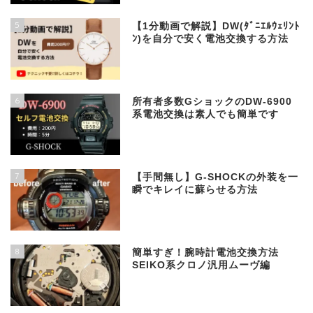
5
【1分動画で解説】DW(ﾀﾞﾆｴﾙｳｪﾘﾝﾄ
ﾝ)を自分で安く電池交換する方法
6
所有者多数GショックのDW-6900
系電池交換は素人でも簡単です
7
【手間無し】G-SHOCKの外装を一
瞬でキレイに蘇らせる方法
8
簡単すぎ！腕時計電池交換方法
SEIKO系クロノ汎用ムーヴ編