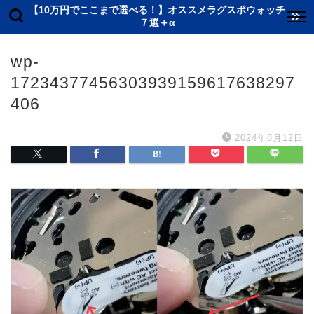
【10万円でここまで選べる！】オススメラグスポウォッチ
７選＋α
wp-
17234377456303939159617638297
406
2024年8月12日