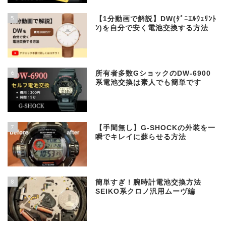
5
【1分動画で解説】DW(ﾀﾞﾆｴﾙｳｪﾘﾝﾄ
ﾝ)を自分で安く電池交換する方法
6
所有者多数GショックのDW-6900
系電池交換は素人でも簡単です
7
【手間無し】G-SHOCKの外装を一
瞬でキレイに蘇らせる方法
8
簡単すぎ！腕時計電池交換方法
SEIKO系クロノ汎用ムーヴ編