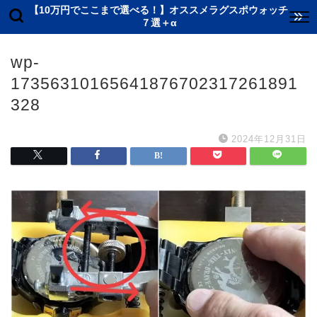
【10万円でここまで選べる！】オススメラグスポウォッチ
７選＋α
wp-
17356310165641876702317261891
328
2024年12月31日