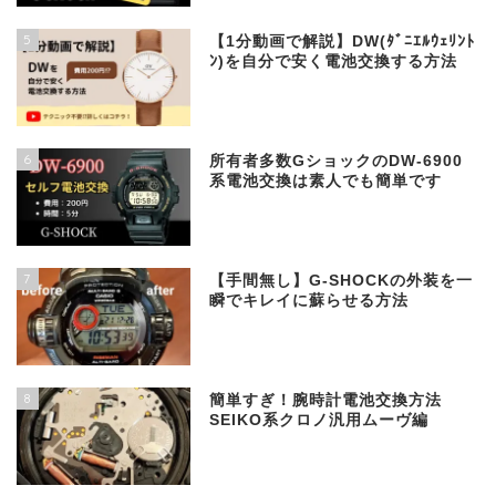
5
【1分動画で解説】DW(ﾀﾞﾆｴﾙｳｪﾘﾝﾄ
ﾝ)を自分で安く電池交換する方法
6
所有者多数GショックのDW-6900
系電池交換は素人でも簡単です
7
【手間無し】G-SHOCKの外装を一
瞬でキレイに蘇らせる方法
8
簡単すぎ！腕時計電池交換方法
SEIKO系クロノ汎用ムーヴ編