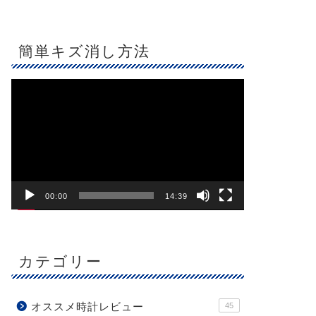
簡単キズ消し方法
動
画
プ
レ
ー
ヤ
ー
00:00
14:39
カテゴリー
オススメ時計レビュー
45