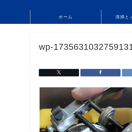
ホーム
清掃と
wp-173563103275913