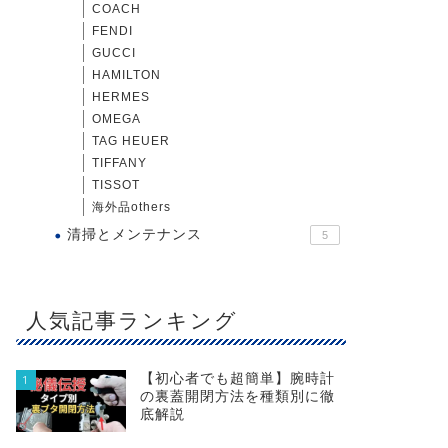
COACH
FENDI
GUCCI
HAMILTON
HERMES
OMEGA
TAG HEUER
TIFFANY
TISSOT
海外品others
清掃とメンテナンス
5
人気記事ランキング
【初心者でも超簡単】腕時計
1
の裏蓋開閉方法を種類別に徹
底解説