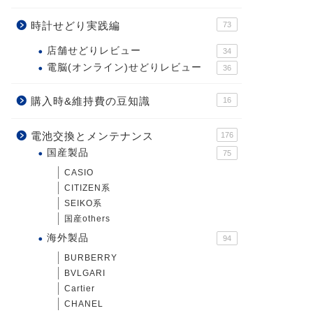
時計せどり実践編
73
店舗せどりレビュー
34
電脳(オンライン)せどりレビュー
36
購入時&維持費の豆知識
16
電池交換とメンテナンス
176
国産製品
75
CASIO
CITIZEN系
SEIKO系
国産others
海外製品
94
BURBERRY
BVLGARI
Cartier
CHANEL