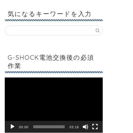
気になるキーワードを入力
G-SHOCK電池交換後の必須
作業
動
画
プ
レ
ー
ヤ
ー
00:00
03:16