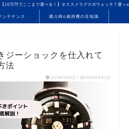
【10万円でここまで選べる！】オススメラグスポウォッチ７選＋α
メンテナンス
購入時&維持費の豆知識
箱付きジーショックを仕入れて
方法
2023年4月8日
/
2026年8月2日