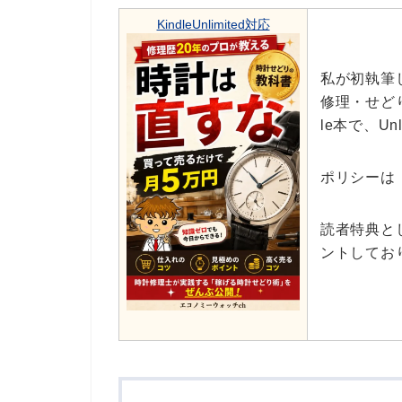
KindleUnlimited対応
私が初執筆
修理・せど
le本で、Un
ポリシーは
読者特典と
ントしてお