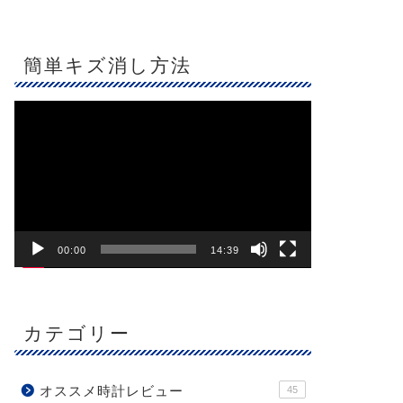
簡単キズ消し方法
動
画
プ
レ
ー
ヤ
ー
00:00
14:39
カテゴリー
オススメ時計レビュー
45