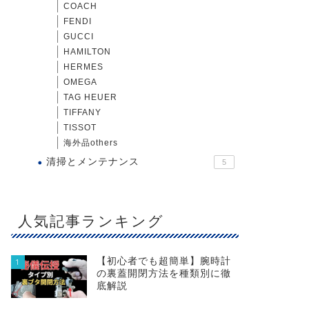
COACH
FENDI
GUCCI
HAMILTON
HERMES
OMEGA
TAG HEUER
TIFFANY
TISSOT
海外品others
清掃とメンテナンス
5
人気記事ランキング
【初心者でも超簡単】腕時計
1
の裏蓋開閉方法を種類別に徹
底解説