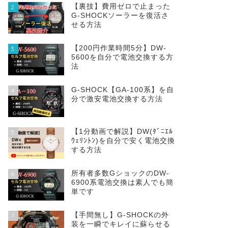
【裏技】費用ゼロで止まった
2
G-SHOCKソーラーを復活さ
せる方法
【200円作業時間5分】DW‐
3
5600を自分で電池交換する方
法
G-SHOCK【GA-100系】を自
4
分で激安電池交換する方法
【1分動画で解説】DW(ﾀﾞﾆｴﾙ
5
ｳｪﾘﾝﾄﾝ)を自分で安く電池交換
する方法
所有者多数GショックのDW-
6
6900系電池交換は素人でも簡
単です
【手間無し】G-SHOCKの外
7
装を一瞬でキレイに蘇らせる