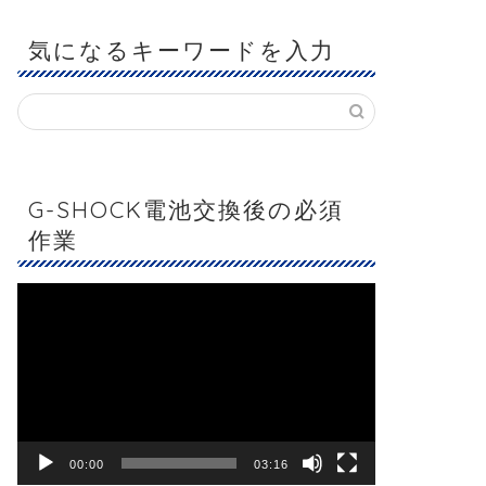
気になるキーワードを入力
G-SHOCK電池交換後の必須
作業
動
画
プ
レ
ー
ヤ
ー
00:00
03:16