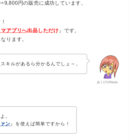
⇒9,800円の販売に成功しています。
す！
リマアプリへ
出品しただけ
』です。
になります。
理スキルがあるら分かるんでしょ～。
あくび100lady
。
すよ。
ファン
』を使えば簡単ですから！