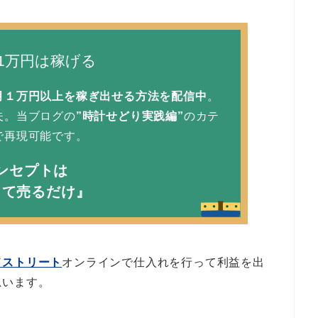
1万円は稼げる
月１万円以上を稼ぎ出せる方法を配信中
。
夫。当ブログの
”時計せどり実践編”
のカテ
で再現可能です。
ンセプトは
って売るだけ』
ドストリート
オンラインで仕入れを行って利益を出
思います。