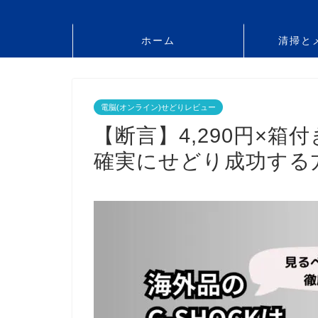
ホーム
清掃と
電脳(オンライン)せどりレビュー
【断言】4,290円×
確実にせどり成功する