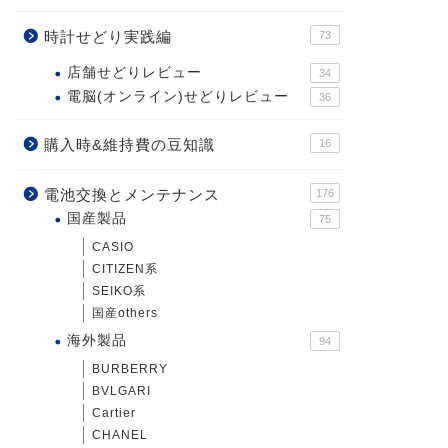
時計せどり実践編
73
店舗せどりレビュー
34
電脳(オンライン)せどりレビュー
36
購入時&維持費の豆知識
16
電池交換とメンテナンス
176
国産製品
75
CASIO
CITIZEN系
SEIKO系
国産others
海外製品
94
BURBERRY
BVLGARI
Cartier
CHANEL