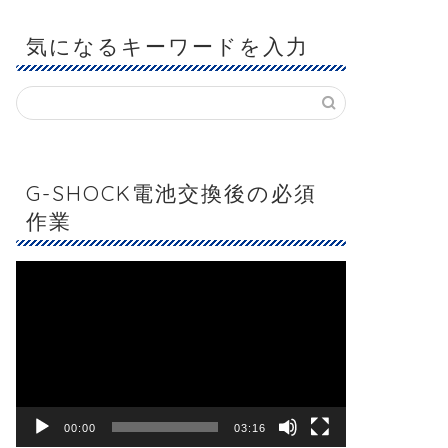
気になるキーワードを入力
G-SHOCK電池交換後の必須
作業
動
画
プ
レ
ー
ヤ
ー
00:00
03:16