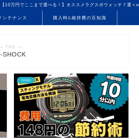
【10万円でここまで選べる！】オススメラグスポウォッチ７選＋α
メンテナンス
購入時&維持費の豆知識
― TAG ―
-SHOCK
CASIO