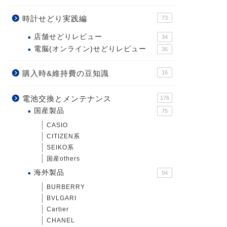
時計せどり実践編
73
店舗せどりレビュー
34
電脳(オンライン)せどりレビュー
36
購入時&維持費の豆知識
16
電池交換とメンテナンス
176
国産製品
75
CASIO
CITIZEN系
SEIKO系
国産others
海外製品
94
BURBERRY
BVLGARI
Cartier
CHANEL