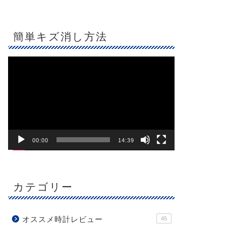
簡単キズ消し方法
動
画
プ
レ
ー
ヤ
ー
00:00
14:39
カテゴリー
オススメ時計レビュー
45