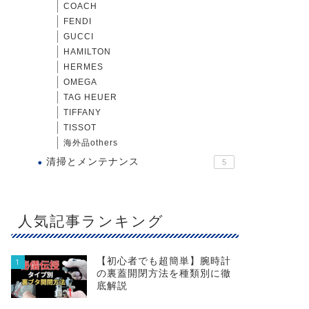
COACH
FENDI
GUCCI
HAMILTON
HERMES
OMEGA
TAG HEUER
TIFFANY
TISSOT
海外品others
清掃とメンテナンス
5
人気記事ランキング
【初心者でも超簡単】腕時計
1
の裏蓋開閉方法を種類別に徹
底解説