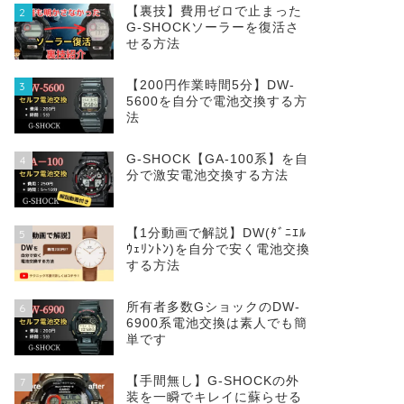
【裏技】費用ゼロで止まった
2
G-SHOCKソーラーを復活さ
せる方法
【200円作業時間5分】DW‐
3
5600を自分で電池交換する方
法
G-SHOCK【GA-100系】を自
4
分で激安電池交換する方法
【1分動画で解説】DW(ﾀﾞﾆｴﾙ
5
ｳｪﾘﾝﾄﾝ)を自分で安く電池交換
する方法
所有者多数GショックのDW-
6
6900系電池交換は素人でも簡
単です
【手間無し】G-SHOCKの外
7
装を一瞬でキレイに蘇らせる