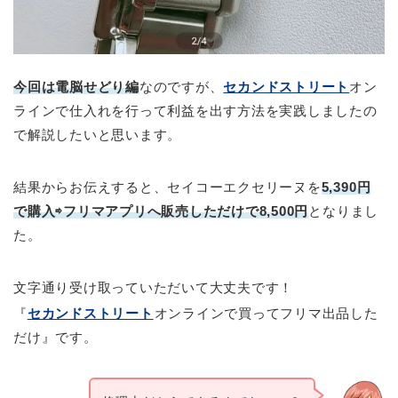
今回は電脳せどり編
なのですが、
セカンドストリート
オン
ラインで仕入れを行って利益を出す方法を実践しましたの
で解説したいと思います。
結果からお伝えすると、セイコーエクセリーヌを
5,390
円
で購入⇨フリマアプリへ販売しただけで8,500円
となりまし
た。
文字通り受け取っていただいて大丈夫です！
『
セカンドストリート
オンラインで買ってフリマ出品した
だけ』です。