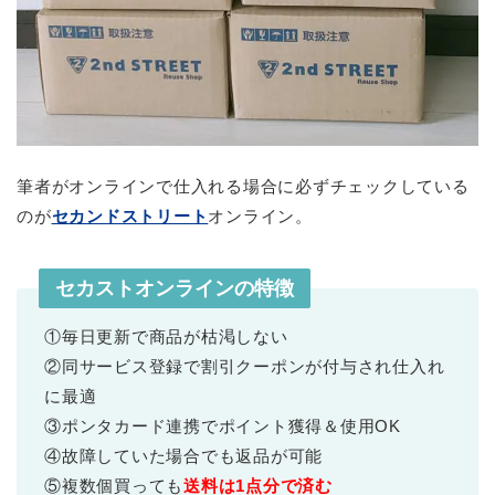
筆者がオンラインで仕入れる場合に必ずチェックしている
のが
セカンドストリート
オンライン。
セカストオンラインの特徴
①毎日更新で商品が枯渇しない
②同サービス登録で割引クーポンが付与され仕入れ
に最適
③ポンタカード連携でポイント獲得＆使用OK
④故障していた場合でも返品が可能
⑤複数個買っても
送料は1点分で済む