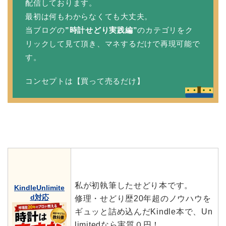
配信しております。
最初は何もわからなくても大丈夫。
当ブログの
”時計せどり実践編”
のカテゴリをク
リックして見て頂き、マネするだけで再現可能で
す。
コンセプトは【買って売るだけ】
私が初執筆したせどり本です。
KindleUnlimite
d対応
修理・せどり歴20年超のノウハウを
ギュッと詰め込んだKindle本で、Un
limitedなら実質０円！