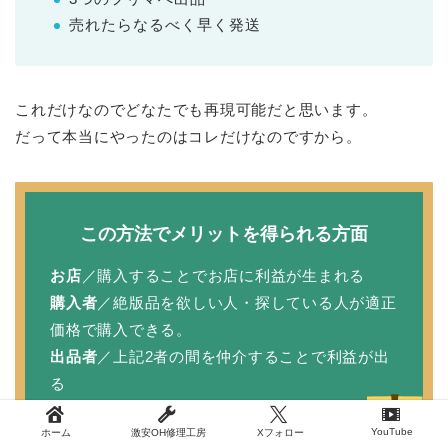
売れたらなるべく早く発送
これだけなのでどなたでも再現可能だと思います。
だって本当にやったのはコレだけなのですから。
この方法でメリットを得られる方面
お店
／購入することでお店に利益が生まれる
購入者
／絶版品を欲しい人・探している人が適正
価格で購入できる。
出品者
／上記2者の間を仲介することで利益が出
る
YouTube
ホーム
激安OH修理工房
Xフォロー