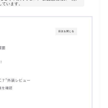
しています。
目次を閉じる
概要
！
C７”外装レビュー
画を確認