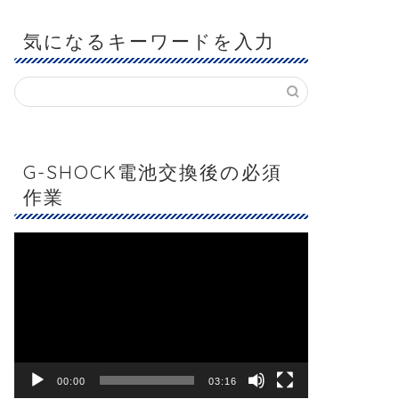
気になるキーワードを入力
G-SHOCK電池交換後の必須
作業
動
画
プ
レ
ー
ヤ
ー
00:00
03:16