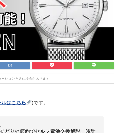
モーションを含む場合があります
ールはこちら
)です。
。
せどり
や
節約でセルフ電池交換解説
、
時計