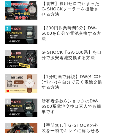
【裏技】費用ゼロで止まった
2
G-SHOCKソーラーを復活さ
せる方法
【200円作業時間5分】DW‐
3
5600を自分で電池交換する方
法
G-SHOCK【GA-100系】を自
4
分で激安電池交換する方法
【1分動画で解説】DW(ﾀﾞﾆｴﾙ
5
ｳｪﾘﾝﾄﾝ)を自分で安く電池交換
する方法
所有者多数GショックのDW-
6
6900系電池交換は素人でも簡
単です
【手間無し】G-SHOCKの外
7
装を一瞬でキレイに蘇らせる