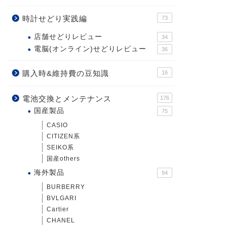
時計せどり実践編
73
店舗せどりレビュー
34
電脳(オンライン)せどりレビュー
36
購入時&維持費の豆知識
16
電池交換とメンテナンス
176
国産製品
75
CASIO
CITIZEN系
SEIKO系
国産others
海外製品
94
BURBERRY
BVLGARI
Cartier
CHANEL