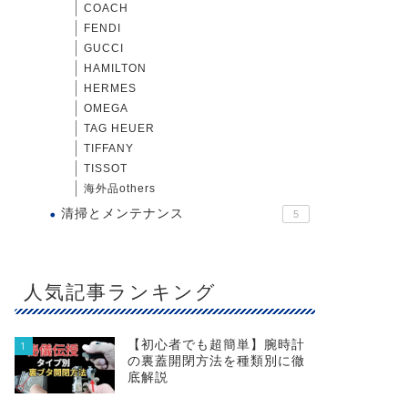
COACH
FENDI
GUCCI
HAMILTON
HERMES
OMEGA
TAG HEUER
TIFFANY
TISSOT
海外品others
清掃とメンテナンス
5
人気記事ランキング
【初心者でも超簡単】腕時計
1
の裏蓋開閉方法を種類別に徹
底解説