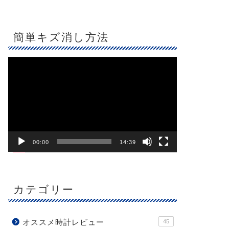
簡単キズ消し方法
動
画
プ
レ
ー
ヤ
ー
00:00
14:39
カテゴリー
オススメ時計レビュー
45