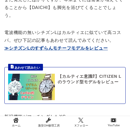
ることから【DAICHI】も脚光を浴びてくることでしょ
う。
電波機能の無いシチズンLはカルティエに似ていて高コス
パ。ぜひ下記の記事もあわせて読んでみてください。
≫シチズンLのすずらんモチーフモデルをレビュー
【カルティエ意識⁉】CITIZEN L
のラウンド型モデルをレビュー
新旧機能がマッチングしたXC。
これを読んでご自身へのご褒美、または大切な人へプレゼ
YouTube
ホーム
激安OH修理工房
Xフォロー