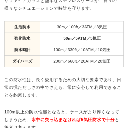
サファイアガラスと堅牢なステンレスケースが、日々の
様々なシチュエーションで時計を守ります。
生活防水
30m／100ft／3ATM／3気圧
強化防水
50m／5ATM／5気圧
防水時計
100m／330ft／10ATM／10気圧
ダイバーズ
200m／660ft／20ATM／20気圧
この防水性は、長く愛用するための大切な要素であり、日
常の慌ただしさの中でさえも、常に安心して利用できるこ
とを約束します。
100m以上の防水性能となると、ケースがより厚くなって
しまうため、
水中に突っ込まなければ5気圧防水で十分
と
筆者は考えます。