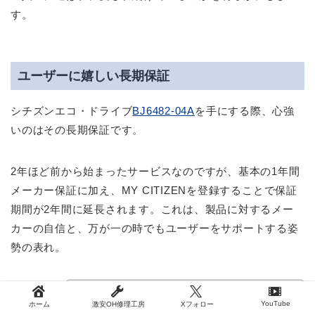
す。
ユーザーに嬉しい長期保証
シチズンエコ・ドライブ
BJ6482-04A
を手にする際、心強
いのはその長期保証です。
2年ほど前から始まったサービスなのですが、基本の1年間
メーカー保証に加え、MY CITIZENを登録することで保証
期間が2年間に延長されます。これは、製品に対するメー
カーの自信と、万が一の時でもユーザーをサポートする姿
勢の表れ。
筆者の働く職場では、無料なのでほぼ必ず購
YouTube
ホーム
激安OH修理工房
Xフォロー
入者は登録しています。